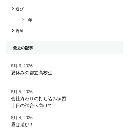
遊び
1年
野球
最近の記事
8月 6, 2026
夏休みの都立高校生
夏季大会を終えて
8月 5, 2026
早速秋に向けた自主練
⁡会社終わりの打ち込み⁡練習⁡
⁡土日の試合へ向けて⁡
ご利用ありがとうございました
⁡皆様ご利用ありがとうございます⁡
8月 4, 2026
都立から下剋上へ
昼は遊び！
⁡またお待ちしております！
秋大会頑張れ！