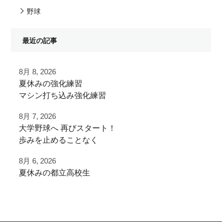
野球
最近の記事
8月 8, 2026
夏休みの強化練習
マシン打ち込み強化練習
8月 7, 2026
チーム練習が終わったあとに
⁡大学野球へ⁡ 再びスタート！⁡
追加で特訓！
⁡⁡歩みを止めることなく⁡
⁡次のステージへ向けた練習！⁡
小学生ご利用
8月 6, 2026
ありがとうございました！
夏休みの都立高校生
⁡頑張って
#野球好きと繋がりたい
夏季大会を終えて
⁡#いいね #拡散希望 ⁡⁡ #一本足打法
#夏休み
早速秋に向けた自主練
⁡#甲子園 #甲子園の夏 高校野球の夏
#強化練習