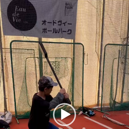
動
画
プ
レ
ー
ヤ
ー