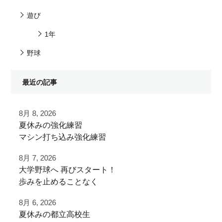
遊び
1年
野球
最近の記事
8月 8, 2026
夏休みの強化練習
マシン打ち込み強化練習
8月 7, 2026
チーム練習が終わったあとに
⁡大学野球へ⁡ 再びスタート！⁡
追加で特訓！
⁡⁡歩みを止めることなく⁡
⁡次のステージへ向けた練習！⁡
小学生ご利用
8月 6, 2026
ありがとうございました！
夏休みの都立高校生
⁡頑張って