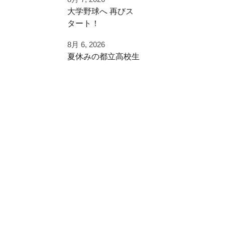
⁡大学野球へ⁡ 再びス
チーム練習が終わっ
タート！⁡
たあとに
⁡⁡歩みを止めることな
追加で特訓！
8月 6, 2026
く⁡
夏休みの都立高校生
⁡次のステージへ向け
小学生ご利用
た練習！⁡
ありがとうございま
夏季大会を終えて
した！
早速秋に向けた自主
⁡頑張って
練
#野球好きと繋がり
⁡#いいね #拡散希望 ⁡⁡
たい
ご利用ありがとうご
#一本足打法
#夏休み
ざいました
⁡#甲子園 #甲子園の
#強化練習
夏 高校野球の夏
#室内練習場
都立から下剋上へ
少年野球の父 少年
#リール
秋大会頑張れ！
野球の母 野球父 野
球母
アーチスト ホーム
#雪谷 #都立の星
ラン ホームランバ