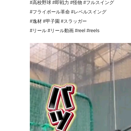
#高校野球 #即戦力 #怪物 #フルスイング⁡
⁡#フライボール革命 #レベルスイング
#逸材 #甲子園 #スラッガー
#リール #リール動画 #reel #reels