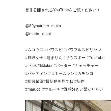
是非公開されるYouTubeをご覧ください！
@89youtuber_muko
@marin_koshi
#ムコウズ #パワスピ #パワフルスピリッツ
#野球女子 #越まりん #サウスポー #YouTube
#tiktok #tiktoker #バッター #キャッチャー
#バッティング #ホームラン #ガチンコ
#拡散希望#最新動画見てね #新作
#marucci #マルーチ #野球好きと繋がりたい