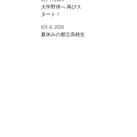
⁡大学野球へ⁡ 再びス
チーム練習が終わっ
タート！⁡
たあとに
⁡⁡歩みを止めることな
追加で特訓！
8月 6, 2026
く⁡
夏休みの都立高校生
⁡次のステージへ向け
小学生ご利用
た練習！⁡
ありがとうございま
夏季大会を終えて
した！
早速秋に向けた自主
⁡頑張って
練
#野球好きと繋がり
⁡#いいね #拡散希望 ⁡⁡
たい
ご利用ありがとうご
#一本足打法
#夏休み
ざいました
⁡#甲子園 #甲子園の
#強化練習
夏 高校野球の夏
#室内練習場
都立から下剋上へ
少年野球の父 少年
#リール
秋大会頑張れ！
野球の母 野球父 野
球母
アーチスト ホーム
#雪谷 #都立の星
ラン ホームランバ