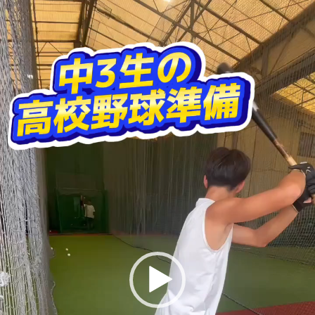
動
画
プ
レ
ー
ヤ
ー