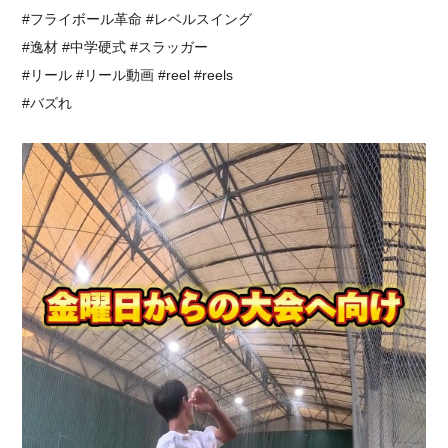
⁡#フライボール革命 #レベルスイング
#逸材 #中学硬式 #スラッガー
#リール #リール動画 #reel #reels
#バズれ