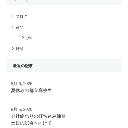
ブログ
遊び
1年
野球
最近の記事
8月 6, 2026
夏休みの都立高校生
夏季大会を終えて
8月 5, 2026
早速秋に向けた自主練
⁡会社終わりの打ち込み⁡練習⁡
⁡土日の試合へ向けて⁡
ご利用ありがとうございました