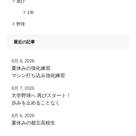
遊び
1年
野球
最近の記事
8月 8, 2026
夏休みの強化練習
マシン打ち込み強化練習
8月 7, 2026
チーム練習が終わったあとに
⁡大学野球へ⁡ 再びスタート！⁡
追加で特訓！
⁡⁡歩みを止めることなく⁡
⁡次のステージへ向けた練習！⁡
小学生ご利用
8月 6, 2026
ありがとうございました！
夏休みの都立高校生
⁡頑張って
#野球好きと繋がりたい