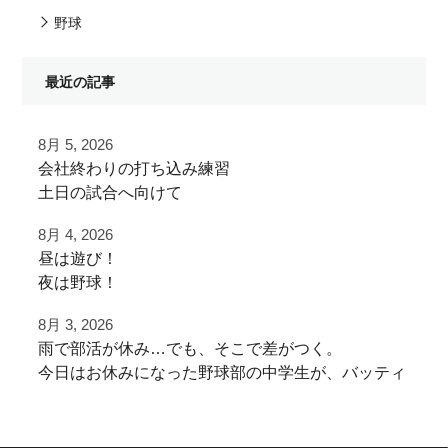
野球
最近の記事
8月 5, 2026
⁡会社終わりの打ち込み⁡練習⁡
⁡土日の試合へ向けて⁡
⁡皆様ご利用ありがとうございます⁡
8月 4, 2026
昼は遊び！
⁡またお待ちしております！
夜は野球！
8月 3, 2026
夜涼しくなってから
⁡⁡#野球好きと繋がりたい
雨で部活が休み…でも、そこで差がつく。
学生の打ち込み！
#野球好きな人と繋がりたい
今日はお休みになった野球部の中学生が、バッティ
⁡#フライボール革命 #レベルスイング
ング練習に来てくれました！
夏休みは日中を楽しく
⁡#野球チーム #自主練 #冬トレ⁡⁡
「練習がなくなったからこそ、ここに来る」
遊びまくって
⁡#軟式野球 #社会人軟式野球 #草野球⁡
その向上心、全力で応援します