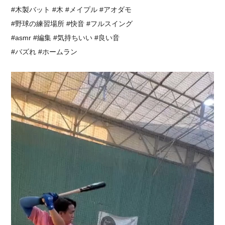
#木製バット #木 #メイプル #アオダモ
#野球の練習場所 #快音 #フルスイング
#asmr #編集 #気持ちいい #良い音
#バズれ #ホームラン