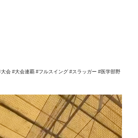
季大会 #大会連覇 #フルスイング #スラッガー #医学部野