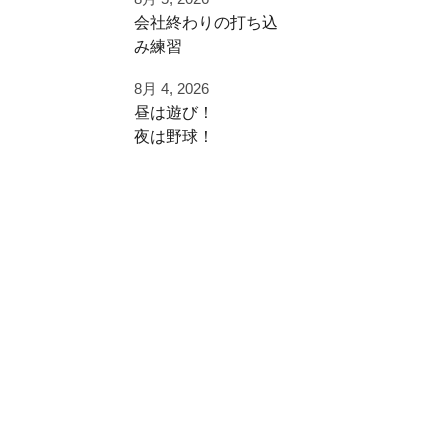
早速秋に向けた自主
⁡会社終わりの打ち込
練
み⁡練習⁡
⁡土日の試合へ向けて⁡
ご利用ありがとうご
8月 4, 2026
⁡皆様ご利用ありがと
ざいました
昼は遊び！
うございます⁡
夜は野球！
都立から下剋上へ
⁡またお待ちしており
秋大会頑張れ！
夜涼しくなってから
ます！
学生の打ち込み！
#雪谷 #都立の星
夏休みは日中を楽し
⁡⁡#野球好きと繋がり
#野球好きと繋がり
く
たい
たい
遊びまくって
#野球好きな人と繋
#ジャイアントキリ
がりたい
ング
夜に自主練！
⁡#フライボール革命
#フルスイング
#レベルスイング
いい時間の使い方
⁡#野球チーム #自主
練 #冬トレ⁡⁡