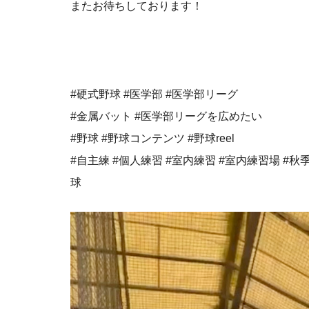
またお待ちしております！
#硬式野球 #医学部 #医学部リーグ
#金属バット #医学部リーグを広めたい
#野球 #野球コンテンツ #野球reel
#自主練 #個人練習 #室内練習 #室内練習場 #秋
球