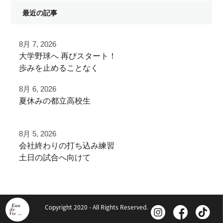
最近の記事
8月 7, 2026
⁡大学野球へ⁡ 再びスタート！⁡
⁡⁡歩みを止めることなく⁡
⁡次のステージへ向けた練習！⁡
8月 6, 2026
夏休みの都立高校生
⁡頑張って
夏季大会を終えて
⁡#いいね #拡散希望 ⁡⁡ #一本足打法
8月 5, 2026
早速秋に向けた自主練
⁡#甲子園 #甲子園の夏 高校野球の夏
⁡会社終わりの打ち込み⁡練習⁡
少年野球の父 少年野球の母 野球父 野球母
⁡土日の試合へ向けて⁡
ご利用ありがとうございました
アーチスト ホームラン ホームランバッター
⁡皆様ご利用ありがとうございます⁡
⁡バズれ リール リール動画⁡
都立から下剋上へ
⁡野球 野球好き 野球好きと繋がりたい ⁡
⁡またお待ちしております！
秋大会頑張れ！
⁡野球好きな人と繋がりたい
Copyright 2020 - All Rights Reserved.