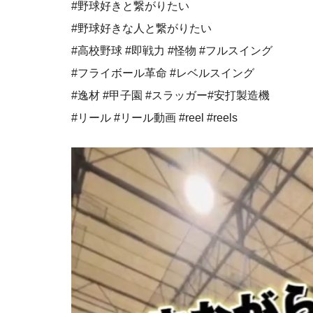
#野球好きと繋がりたい
#野球好きな人と繋がりたい
#高校野球 #即戦力 #怪物 #フルスイング⁡
⁡#フライボール革命 #レベルスイング
#逸材 #甲子園 #スラッガー#安打製造機
#リール #リール動画 #reel #reels