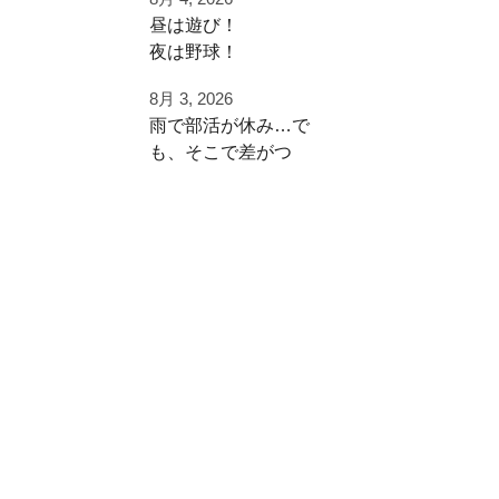
⁡皆様ご利用ありがと
昼は遊び！
うございます⁡
夜は野球！
⁡またお待ちしており
8月 3, 2026
夜涼しくなってから
ます！
雨で部活が休み…で
学生の打ち込み！
も、そこで差がつ
く。
夏休みは日中を楽し
⁡⁡#野球好きと繋がり
今日はお休みになっ
く
たい
た野球部の中学生
遊びまくって
#野球好きな人と繋
が、バッティング練
がりたい
習に来てくれまし
夜に自主練！
⁡#フライボール革命
た！
#レベルスイング
「練習がなくなった
いい時間の使い方
⁡#野球チーム #自主
からこそ、ここに来
練 #冬トレ⁡⁡
る」
ご利用ありがとうご
⁡#軟式野球 #社会人
その向上心、全力で
ざいました！
軟式野球 #草野球⁡
応援します
⁡#練習場所 #野球練
#時間の使い方
習場 #室内野球練習