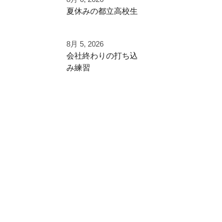
く⁡
夏休みの都立高校生
⁡次のステージへ向け
た練習！⁡
夏季大会を終えて
8月 5, 2026
早速秋に向けた自主
⁡頑張って
⁡会社終わりの打ち込
練
み⁡練習⁡
⁡#いいね #拡散希望 ⁡⁡
⁡土日の試合へ向けて⁡
ご利用ありがとうご
#一本足打法
⁡皆様ご利用ありがと
ざいました
⁡#甲子園 #甲子園の
うございます⁡
夏 高校野球の夏
都立から下剋上へ
少年野球の父 少年
⁡またお待ちしており
秋大会頑張れ！
野球の母 野球父 野
ます！
球母
アーチスト ホーム
#雪谷 #都立の星
ラン ホームランバ
⁡⁡#野球好きと繋がり
#野球好きと繋がり
ッター
たい
たい
⁡バズれ リール リー
#野球好きな人と繋
#ジャイアントキリ
ル動画⁡
がりたい
ング
⁡野球 野球好き 野球