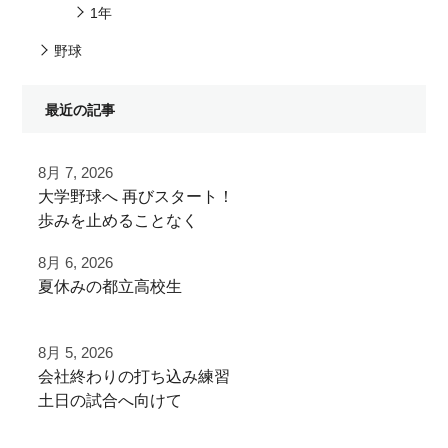
1年
野球
最近の記事
8月 7, 2026
⁡大学野球へ⁡ 再びスタート！⁡
⁡⁡歩みを止めることなく⁡
⁡次のステージへ向けた練習！⁡
8月 6, 2026
夏休みの都立高校生
⁡頑張って
夏季大会を終えて
⁡#いいね #拡散希望 ⁡⁡ #一本足打法
8月 5, 2026
早速秋に向けた自主練
⁡#甲子園 #甲子園の夏 高校野球の夏
⁡会社終わりの打ち込み⁡練習⁡
少年野球の父 少年野球の母 野球父 野球母
⁡土日の試合へ向けて⁡
ご利用ありがとうございました
アーチスト ホームラン ホームランバッター
⁡皆様ご利用ありがとうございます⁡
⁡バズれ リール リール動画⁡