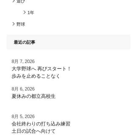
遊び
1年
野球
最近の記事
8月 7, 2026
⁡大学野球へ⁡ 再びスタート！⁡
⁡⁡歩みを止めることなく⁡
⁡次のステージへ向けた練習！⁡
8月 6, 2026
夏休みの都立高校生
⁡頑張って
夏季大会を終えて
⁡#いいね #拡散希望 ⁡⁡ #一本足打法
8月 5, 2026
早速秋に向けた自主練
⁡#甲子園 #甲子園の夏 高校野球の夏
⁡会社終わりの打ち込み⁡練習⁡
少年野球の父 少年野球の母 野球父 野球母
⁡土日の試合へ向けて⁡
ご利用ありがとうございました
アーチスト ホームラン ホームランバッター