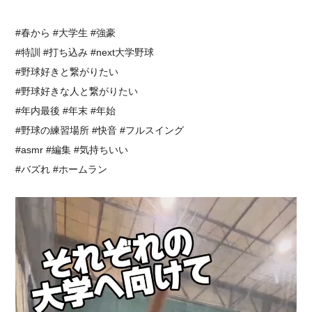
#春から #大学生 #強豪
#特訓 #打ち込み #next大学野球
#野球好きと繋がりたい
#野球好きな人と繋がりたい
#年内最後 #年末 #年始
#野球の練習場所 #快音 #フルスイング
#asmr #編集 #気持ちいい
#バズれ #ホームラン