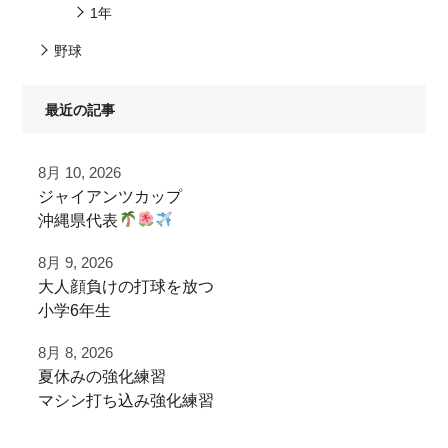
1年
野球
最近の記事
8月 10, 2026
ジャイアンツカップ
沖縄県代表
8月 9, 2026
那覇ボーイズ
大人顔負けの打球を放つ
@naha_boys20th
小学6年生
ジャイアンツカップ大会前練習で
8月 8, 2026
ご利用いただきました！
夏休みの強化練習
実はスイッチヒッター！
マシン打ち込み強化練習
左打席でも豪快に打球を飛ばすパワー
大型バス
でボールパークへ到着
速やかに荷物をおろし