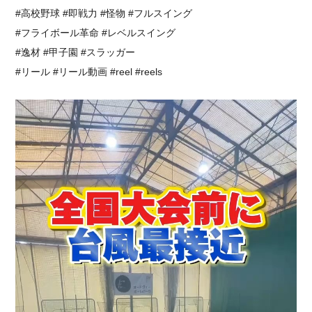
#高校野球 #即戦力 #怪物 #フルスイング⁡
⁡#フライボール革命 #レベルスイング
#逸材 #甲子園 #スラッガー
#リール #リール動画 #reel #reels