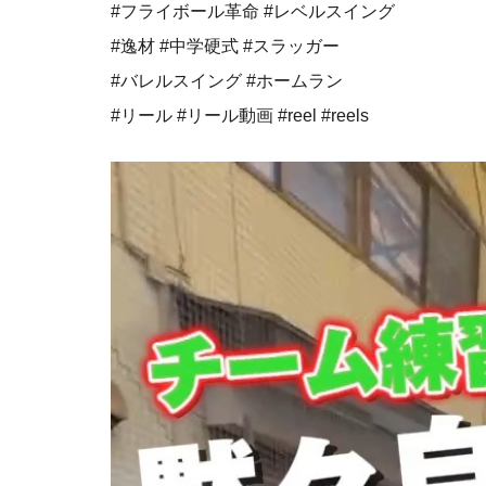
⁡#フライボール革命 #レベルスイング
#逸材 #中学硬式 #スラッガー
#バレルスイング #ホームラン
#リール #リール動画 #reel #reels