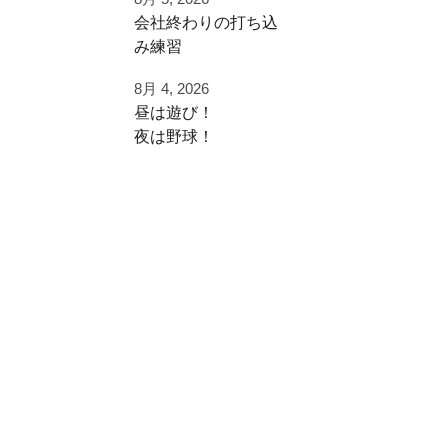
早速秋に向けた自主
⁡会社終わりの打ち込
練
み⁡練習⁡
⁡土日の試合へ向けて⁡
ご利用ありがとうご
8月 4, 2026
⁡皆様ご利用ありがと
ざいました
昼は遊び！
うございます⁡
夜は野球！
都立から下剋上へ
⁡またお待ちしており
秋大会頑張れ！
夜涼しくなってから
ます！
学生の打ち込み！
#雪谷 #都立の星
夏休みは日中を楽し
⁡⁡#野球好きと繋がり
#野球好きと繋がり
く
たい
たい
遊びまくって
#野球好きな人と繋
#ジャイアントキリ
がりたい
ング
夜に自主練！
⁡#フライボール革命
#フルスイング
#レベルスイング
いい時間の使い方
⁡#野球チーム #自主
練 #冬トレ⁡⁡