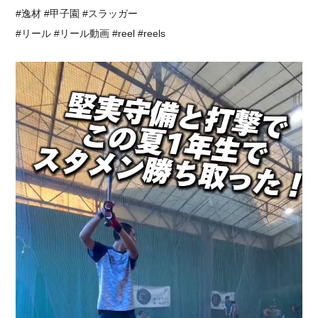
#逸材 #甲子園 #スラッガー
#リール #リール動画 #reel #reels