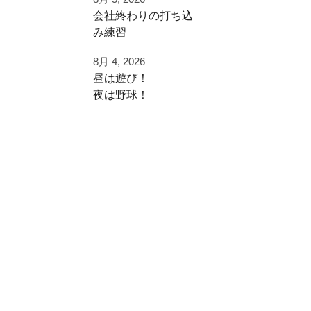
早速秋に向けた自主
⁡会社終わりの打ち込
練
み⁡練習⁡
⁡土日の試合へ向けて⁡
ご利用ありがとうご
8月 4, 2026
⁡皆様ご利用ありがと
ざいました
昼は遊び！
うございます⁡
夜は野球！
都立から下剋上へ
⁡またお待ちしており
秋大会頑張れ！
夜涼しくなってから
ます！
学生の打ち込み！
#雪谷 #都立の星
夏休みは日中を楽し
⁡⁡#野球好きと繋がり
#野球好きと繋がり
く
たい
たい
遊びまくって
#野球好きな人と繋
#ジャイアントキリ
がりたい
ング
夜に自主練！
⁡#フライボール革命
#フルスイング
#レベルスイング
いい時間の使い方
⁡#野球チーム #自主
練 #冬トレ⁡⁡