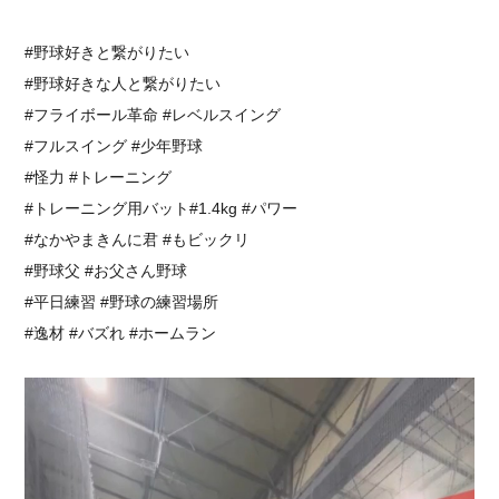
#野球好きと繋がりたい
#野球好きな人と繋がりたい
⁡#フライボール革命 #レベルスイング⁡
#フルスイング #少年野球
#怪力 #トレーニング
#トレーニング用バット#1.4kg #パワー
#なかやまきんに君 #もビックリ
#野球父 #お父さん野球
#平日練習 #野球の練習場所
#逸材 #バズれ #ホームラン