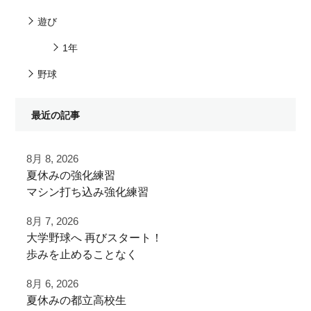
遊び
1年
野球
最近の記事
8月 8, 2026
夏休みの強化練習
マシン打ち込み強化練習
8月 7, 2026
チーム練習が終わったあとに
⁡大学野球へ⁡ 再びスタート！⁡
追加で特訓！
⁡⁡歩みを止めることなく⁡
⁡次のステージへ向けた練習！⁡
小学生ご利用
8月 6, 2026
ありがとうございました！
夏休みの都立高校生
⁡頑張って