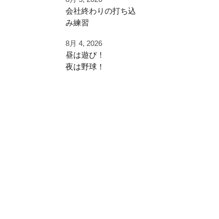
早速秋に向けた自主
⁡会社終わりの打ち込
練
み⁡練習⁡
⁡土日の試合へ向けて⁡
ご利用ありがとうご
8月 4, 2026
⁡皆様ご利用ありがと
ざいました
昼は遊び！
うございます⁡
夜は野球！
都立から下剋上へ
⁡またお待ちしており
秋大会頑張れ！
夜涼しくなってから
ます！
学生の打ち込み！
#雪谷 #都立の星
夏休みは日中を楽し
⁡⁡#野球好きと繋がり
#野球好きと繋がり
く
たい
たい
遊びまくって
#野球好きな人と繋
#ジャイアントキリ
がりたい
ング
夜に自主練！
⁡#フライボール革命
#フルスイング
#レベルスイング
いい時間の使い方
⁡#野球チーム #自主
練 #冬トレ⁡⁡