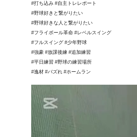
#打ち込み #自主トレレポート
#野球好きと繋がりたい
#野球好きな人と繋がりたい
⁡#フライボール革命 #レベルスイング⁡
#フルスイング #少年野球
#強豪 #放課後練 #追加練習
#平日練習 #野球の練習場所
#逸材 #バズれ #ホームラン