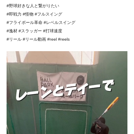
#野球好きな人と繋がりたい
#即戦力 #怪物 #フルスイング⁡
⁡#フライボール革命 #レベルスイング
#逸材 #スラッガー #打球速度
#リール #リール動画 #reel #reels