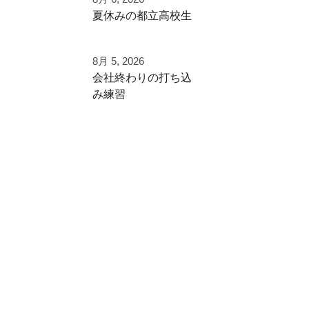
く⁡
夏休みの都立高校生
⁡次のステージへ向け
た練習！⁡
夏季大会を終えて
8月 5, 2026
早速秋に向けた自主
⁡頑張って
⁡会社終わりの打ち込
練
み⁡練習⁡
⁡#いいね #拡散希望 ⁡⁡
⁡土日の試合へ向けて⁡
ご利用ありがとうご
#一本足打法
⁡皆様ご利用ありがと
ざいました
⁡#甲子園 #甲子園の
うございます⁡
夏 高校野球の夏
都立から下剋上へ
少年野球の父 少年
⁡またお待ちしており
秋大会頑張れ！
野球の母 野球父 野
ます！
球母
アーチスト ホーム
#雪谷 #都立の星
ラン ホームランバ
⁡⁡#野球好きと繋がり
#野球好きと繋がり
ッター
たい
たい
⁡バズれ リール リー
#野球好きな人と繋
#ジャイアントキリ
ル動画⁡
がりたい
ング
⁡野球 野球好き 野球