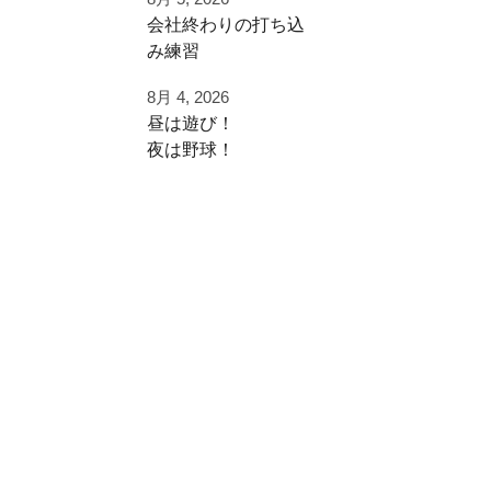
早速秋に向けた自主
⁡会社終わりの打ち込
練
み⁡練習⁡
⁡土日の試合へ向けて⁡
ご利用ありがとうご
8月 4, 2026
⁡皆様ご利用ありがと
ざいました
昼は遊び！
うございます⁡
夜は野球！
都立から下剋上へ
⁡またお待ちしており
秋大会頑張れ！
夜涼しくなってから
ます！
学生の打ち込み！
#雪谷 #都立の星
夏休みは日中を楽し
⁡⁡#野球好きと繋がり
#野球好きと繋がり
く
たい
たい
遊びまくって
#野球好きな人と繋
#ジャイアントキリ
がりたい
ング
夜に自主練！
⁡#フライボール革命
#フルスイング
#レベルスイング
いい時間の使い方
⁡#野球チーム #自主
練 #冬トレ⁡⁡