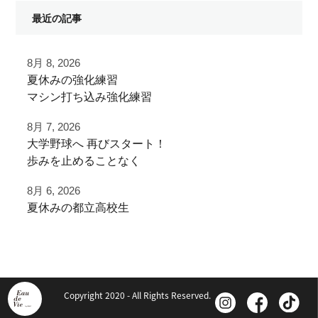
最近の記事
8月 8, 2026
夏休みの強化練習
マシン打ち込み強化練習
8月 7, 2026
チーム練習が終わったあとに
⁡大学野球へ⁡ 再びスタート！⁡
追加で特訓！
⁡⁡歩みを止めることなく⁡
⁡次のステージへ向けた練習！⁡
小学生ご利用
8月 6, 2026
ありがとうございました！
夏休みの都立高校生
⁡頑張って
#野球好きと繋がりたい
夏季大会を終えて
⁡#いいね #拡散希望 ⁡⁡ #一本足打法
#夏休み
早速秋に向けた自主練
⁡#甲子園 #甲子園の夏 高校野球の夏
#強化練習
少年野球の父 少年野球の母 野球父 野球母
#室内練習場
ご利用ありがとうございました
Copyright 2020 - All Rights Reserved.
アーチスト ホームラン ホームランバッター
#リール
⁡バズれ リール リール動画⁡