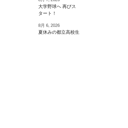
⁡大学野球へ⁡ 再びス
チーム練習が終わっ
タート！⁡
たあとに
⁡⁡歩みを止めることな
追加で特訓！
8月 6, 2026
く⁡
夏休みの都立高校生
⁡次のステージへ向け
小学生ご利用
た練習！⁡
ありがとうございま
夏季大会を終えて
した！
早速秋に向けた自主
⁡頑張って
練
#野球好きと繋がり
⁡#いいね #拡散希望 ⁡⁡
たい
ご利用ありがとうご
#一本足打法
#夏休み
ざいました
⁡#甲子園 #甲子園の
#強化練習
夏 高校野球の夏
#室内練習場
都立から下剋上へ
少年野球の父 少年
#リール
秋大会頑張れ！
野球の母 野球父 野
球母
アーチスト ホーム
#雪谷 #都立の星
ラン ホームランバ