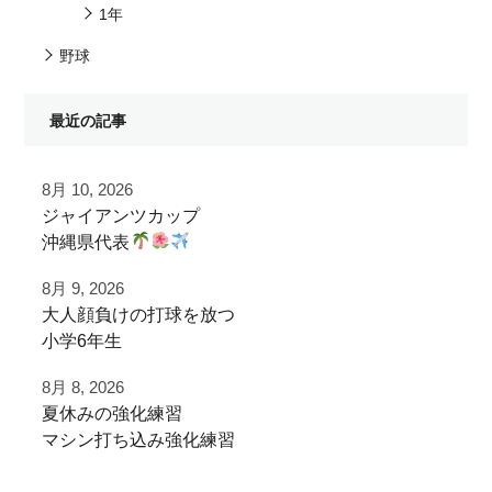
1年
野球
最近の記事
8月 10, 2026
ジャイアンツカップ
沖縄県代表
8月 9, 2026
那覇ボーイズ
大人顔負けの打球を放つ
@naha_boys20th
小学6年生
ジャイアンツカップ大会前練習で
8月 8, 2026
ご利用いただきました！
夏休みの強化練習
実はスイッチヒッター！
マシン打ち込み強化練習
左打席でも豪快に打球を飛ばすパワー
大型バス
でボールパークへ到着
速やかに荷物をおろし