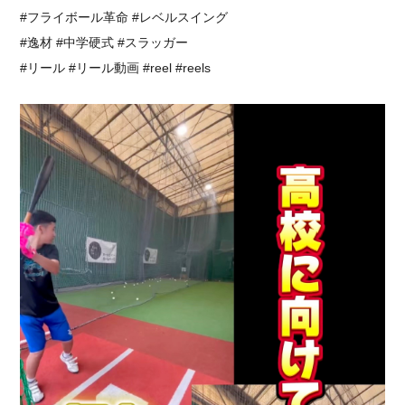
⁡#フライボール革命 #レベルスイング
#逸材 #中学硬式 #スラッガー
#リール #リール動画 #reel #reels