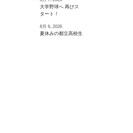
⁡大学野球へ⁡ 再びス
チーム練習が終わっ
タート！⁡
たあとに
⁡⁡歩みを止めることな
追加で特訓！
8月 6, 2026
く⁡
夏休みの都立高校生
⁡次のステージへ向け
小学生ご利用
た練習！⁡
ありがとうございま
夏季大会を終えて
した！
早速秋に向けた自主
⁡頑張って
練
#野球好きと繋がり
⁡#いいね #拡散希望 ⁡⁡
たい
ご利用ありがとうご
#一本足打法
#夏休み
ざいました
⁡#甲子園 #甲子園の
#強化練習
夏 高校野球の夏
#室内練習場
都立から下剋上へ
少年野球の父 少年
#リール
秋大会頑張れ！
野球の母 野球父 野
球母
アーチスト ホーム
#雪谷 #都立の星
ラン ホームランバ