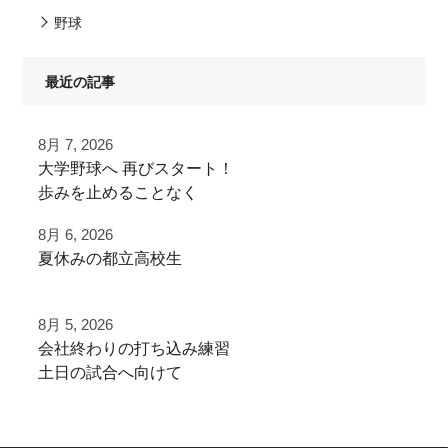
野球
最近の記事
8月 7, 2026
⁡大学野球へ⁡ 再びスタート！⁡
⁡⁡歩みを止めることなく⁡
⁡次のステージへ向けた練習！⁡
8月 6, 2026
夏休みの都立高校生
⁡頑張って
夏季大会を終えて
⁡#いいね #拡散希望 ⁡⁡ #一本足打法
8月 5, 2026
早速秋に向けた自主練
⁡#甲子園 #甲子園の夏 高校野球の夏
⁡会社終わりの打ち込み⁡練習⁡
少年野球の父 少年野球の母 野球父 野球母
⁡土日の試合へ向けて⁡
ご利用ありがとうございました
アーチスト ホームラン ホームランバッター
⁡皆様ご利用ありがとうございます⁡
⁡バズれ リール リール動画⁡
都立から下剋上へ
⁡野球 野球好き 野球好きと繋がりたい ⁡
⁡またお待ちしております！