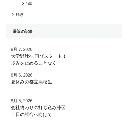
1年
野球
最近の記事
8月 7, 2026
⁡大学野球へ⁡ 再びスタート！⁡
⁡⁡歩みを止めることなく⁡
⁡次のステージへ向けた練習！⁡
8月 6, 2026
夏休みの都立高校生
⁡頑張って
夏季大会を終えて
⁡#いいね #拡散希望 ⁡⁡ #一本足打法
8月 5, 2026
早速秋に向けた自主練
⁡#甲子園 #甲子園の夏 高校野球の夏
⁡会社終わりの打ち込み⁡練習⁡
少年野球の父 少年野球の母 野球父 野球母
⁡土日の試合へ向けて⁡
ご利用ありがとうございました
アーチスト ホームラン ホームランバッター
⁡皆様ご利用ありがとうございます⁡
⁡バズれ リール リール動画⁡