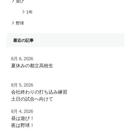
遊び
1年
野球
最近の記事
8月 6, 2026
夏休みの都立高校生
夏季大会を終えて
8月 5, 2026
早速秋に向けた自主練
⁡会社終わりの打ち込み⁡練習⁡
⁡土日の試合へ向けて⁡
ご利用ありがとうございました
⁡皆様ご利用ありがとうございます⁡
8月 4, 2026
都立から下剋上へ
昼は遊び！
⁡またお待ちしております！
秋大会頑張れ！
夜は野球！