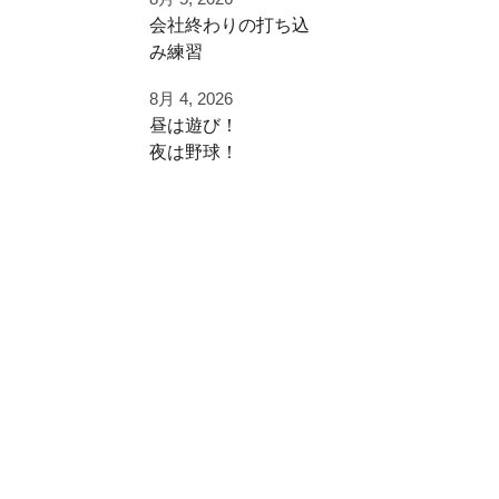
早速秋に向けた自主
⁡会社終わりの打ち込
練
み⁡練習⁡
⁡土日の試合へ向けて⁡
ご利用ありがとうご
8月 4, 2026
⁡皆様ご利用ありがと
ざいました
昼は遊び！
うございます⁡
夜は野球！
都立から下剋上へ
⁡またお待ちしており
秋大会頑張れ！
夜涼しくなってから
ます！
学生の打ち込み！
#雪谷 #都立の星
夏休みは日中を楽し
⁡⁡#野球好きと繋がり
#野球好きと繋がり
く
たい
たい
遊びまくって
#野球好きな人と繋
#ジャイアントキリ
がりたい
ング
夜に自主練！
⁡#フライボール革命
#フルスイング
#レベルスイング
いい時間の使い方
⁡#野球チーム #自主
練 #冬トレ⁡⁡