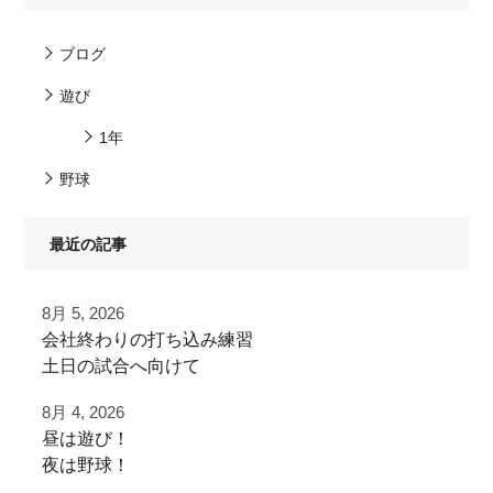
ブログ
遊び
1年
野球
最近の記事
8月 5, 2026
⁡会社終わりの打ち込み⁡練習⁡
⁡土日の試合へ向けて⁡
⁡皆様ご利用ありがとうございます⁡
8月 4, 2026
昼は遊び！
⁡またお待ちしております！
夜は野球！