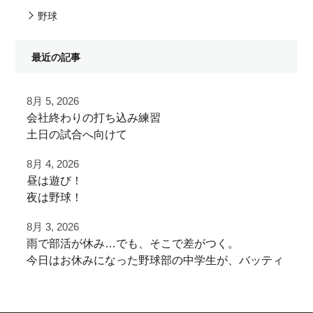
野球
最近の記事
8月 5, 2026
⁡会社終わりの打ち込み⁡練習⁡
⁡土日の試合へ向けて⁡
⁡皆様ご利用ありがとうございます⁡
8月 4, 2026
昼は遊び！
⁡またお待ちしております！
夜は野球！
8月 3, 2026
夜涼しくなってから
⁡⁡#野球好きと繋がりたい
雨で部活が休み…でも、そこで差がつく。
学生の打ち込み！
#野球好きな人と繋がりたい
今日はお休みになった野球部の中学生が、バッティ
⁡#フライボール革命 #レベルスイング
ング練習に来てくれました！
夏休みは日中を楽しく
⁡#野球チーム #自主練 #冬トレ⁡⁡
「練習がなくなったからこそ、ここに来る」
遊びまくって
⁡#軟式野球 #社会人軟式野球 #草野球⁡
その向上心、全力で応援します