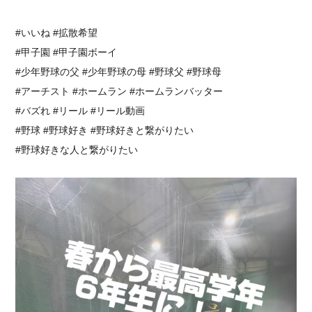
⁡⁡#いいね #拡散希望 ⁡⁡
⁡#甲子園 #甲子園ボーイ
#少年野球の父 #少年野球の母 #野球父 #野球母
#アーチスト #ホームラン #ホームランバッター
⁡#バズれ #リール #リール動画⁡
⁡#野球 #野球好き #野球好きと繋がりたい ⁡
⁡#野球好きな人と繋がりたい