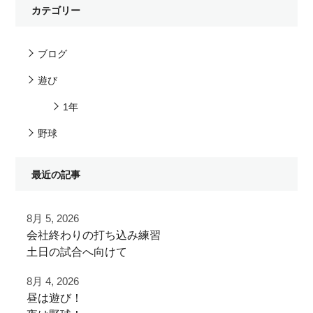
カテゴリー
ブログ
遊び
1年
野球
最近の記事
8月 5, 2026
⁡会社終わりの打ち込み⁡練習⁡
⁡土日の試合へ向けて⁡
⁡皆様ご利用ありがとうございます⁡
8月 4, 2026
昼は遊び！
⁡またお待ちしております！