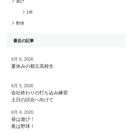
遊び
1年
野球
最近の記事
8月 6, 2026
夏休みの都立高校生
夏季大会を終えて
8月 5, 2026
早速秋に向けた自主練
⁡会社終わりの打ち込み⁡練習⁡
⁡土日の試合へ向けて⁡
ご利用ありがとうございました
⁡皆様ご利用ありがとうございます⁡
8月 4, 2026
都立から下剋上へ
昼は遊び！
⁡またお待ちしております！
秋大会頑張れ！
夜は野球！