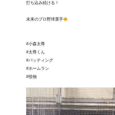
打ち込み続ける！
未来のプロ野球選手
#小森太尊
#太尊くん
#バッティング
#ホームラン
#怪物