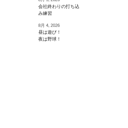
早速秋に向けた自主
⁡会社終わりの打ち込
練
み⁡練習⁡
⁡土日の試合へ向けて⁡
ご利用ありがとうご
8月 4, 2026
⁡皆様ご利用ありがと
ざいました
昼は遊び！
うございます⁡
夜は野球！
都立から下剋上へ
⁡またお待ちしており
秋大会頑張れ！
夜涼しくなってから
ます！
学生の打ち込み！
#雪谷 #都立の星
夏休みは日中を楽し
⁡⁡#野球好きと繋がり
#野球好きと繋がり
く
たい
たい
遊びまくって
#野球好きな人と繋
#ジャイアントキリ
がりたい
ング
夜に自主練！
⁡#フライボール革命
#フルスイング
#レベルスイング
いい時間の使い方
⁡#野球チーム #自主
練 #冬トレ⁡⁡