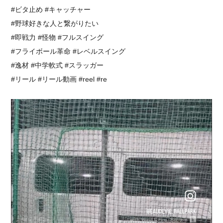
#ビタ止め #キャッチャー
#野球好きな人と繋がりたい
#即戦力 #怪物 #フルスイング⁡
⁡#フライボール革命 #レベルスイング
#逸材 #中学軟式 #スラッガー
#リール #リール動画 #reel #re