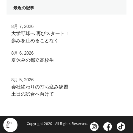
最近の記事
8月 7, 2026
⁡大学野球へ⁡ 再びスタート！⁡
⁡⁡歩みを止めることなく⁡
⁡次のステージへ向けた練習！⁡
8月 6, 2026
夏休みの都立高校生
⁡頑張って
夏季大会を終えて
⁡#いいね #拡散希望 ⁡⁡ #一本足打法
8月 5, 2026
早速秋に向けた自主練
⁡#甲子園 #甲子園の夏 高校野球の夏
⁡会社終わりの打ち込み⁡練習⁡
少年野球の父 少年野球の母 野球父 野球母
⁡土日の試合へ向けて⁡
ご利用ありがとうございました
アーチスト ホームラン ホームランバッター
⁡皆様ご利用ありがとうございます⁡
⁡バズれ リール リール動画⁡
都立から下剋上へ
⁡野球 野球好き 野球好きと繋がりたい ⁡
⁡またお待ちしております！
秋大会頑張れ！
⁡野球好きな人と繋がりたい
Copyright 2020 - All Rights Reserved.