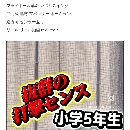
⁡フライボール革命 レベルスイング
二刀流 逸材 左バッター ホームラン
逆方向 センター返し
リール リール動画 reel reels