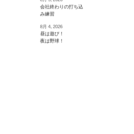
早速秋に向けた自主
⁡会社終わりの打ち込
練
み⁡練習⁡
⁡土日の試合へ向けて⁡
ご利用ありがとうご
8月 4, 2026
⁡皆様ご利用ありがと
ざいました
昼は遊び！
うございます⁡
夜は野球！
都立から下剋上へ
⁡またお待ちしており
秋大会頑張れ！
夜涼しくなってから
ます！
学生の打ち込み！
#雪谷 #都立の星
夏休みは日中を楽し
⁡⁡#野球好きと繋がり
#野球好きと繋がり
く
たい
たい
遊びまくって
#野球好きな人と繋
#ジャイアントキリ
がりたい
ング
夜に自主練！
⁡#フライボール革命
#フルスイング
#レベルスイング
いい時間の使い方
⁡#野球チーム #自主
練 #冬トレ⁡⁡