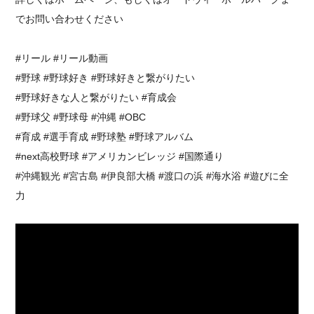
でお問い合わせください
⁡#リール #リール動画⁡
⁡#野球 #野球好き #野球好きと繋がりたい ⁡
⁡#野球好きな人と繋がりたい #育成会
#野球父 #野球母 #沖縄 #OBC⁡
⁡#育成 #選手育成 #野球塾 #野球アルバム
#next高校野球 #アメリカンビレッジ #国際通り
#沖縄観光 #宮古島 #伊良部大橋 #渡口の浜 #海水浴 #遊びに全
力