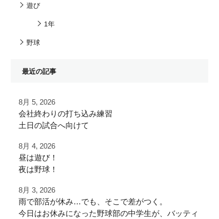
遊び
1年
野球
最近の記事
8月 5, 2026
⁡会社終わりの打ち込み⁡練習⁡
⁡土日の試合へ向けて⁡
⁡皆様ご利用ありがとうございます⁡
8月 4, 2026
昼は遊び！
⁡またお待ちしております！
夜は野球！
8月 3, 2026
夜涼しくなってから
⁡⁡#野球好きと繋がりたい
雨で部活が休み…でも、そこで差がつく。
学生の打ち込み！
#野球好きな人と繋がりたい
今日はお休みになった野球部の中学生が、バッティ