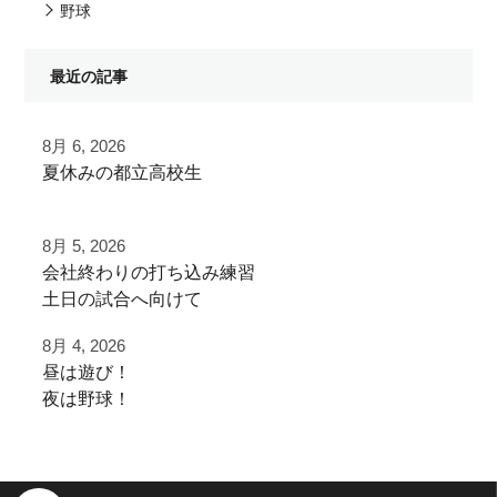
野球
最近の記事
8月 6, 2026
夏休みの都立高校生
夏季大会を終えて
8月 5, 2026
早速秋に向けた自主練
⁡会社終わりの打ち込み⁡練習⁡
⁡土日の試合へ向けて⁡
ご利用ありがとうございました
⁡皆様ご利用ありがとうございます⁡
8月 4, 2026
都立から下剋上へ
昼は遊び！
⁡またお待ちしております！
秋大会頑張れ！
夜は野球！
夜涼しくなってから
⁡⁡#野球好きと繋がりたい
#雪谷 #都立の星
学生の打ち込み！
#野球好きな人と繋がりたい
#野球好きと繋がりたい