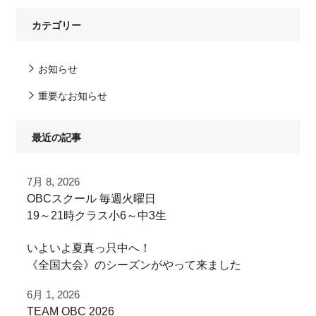
カテゴリー
お知らせ
重要なお知らせ
最近の記事
7月 8, 2026
OBCスクール⁡ 毎週火曜日
19～21時クラス小6～中3生
参加される選手を募集いたします！
いよいよ夏真っ只中へ！
《全国大会》のシーズンがやって来ました
守備やバッティングなど
個々の悩みを改善！！
6月 1, 2026
オードヴィーボールパークは
軟式・硬式・女子選手も大歓迎です！
TEAM OBC 2026
東京の各球場へのアクセスが抜群！