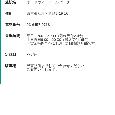
スパイクの使用は、お断りさせていただきます。
施設名
オードヴィーボールパーク
喫煙は、指定の場所のみでお願いします。
住所
東京都江東区辰巳3-19-16
使用者は、野球人として、礼儀正しく、規則を守っ
電話番号
03-6457-0718
てください。
営業時間
平日11:00～21:00（最終受付20時）
土日祝日9:00～20:00（最終受付19時）
キャンセル料 前々日/前日/当日 100％(キャンセル
※営業時間外のご利用は別途相談可能です。
は営業時間内のお電話にて承ります。)
定休日
不定休
駐車場
当事務所までお問い合わせください。
ご案内いたします。