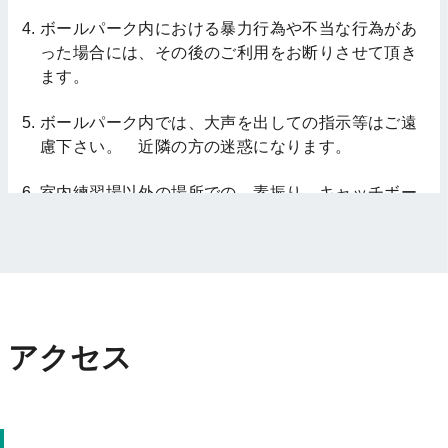
ボールパーク内における暴力行為や不当な行為があ
った場合には、その後のご利用をお断りさせて頂き
ます。
ボールパーク内では、大声を出しての指示等はご遠
慮下さい。 近隣の方の迷惑になります。
室内練習場以外の場所での、素振り、キャッチボー
ル等はされないようにお願いします。
故意、不注意により、用具や設備等の破損が生じた
場合には、修繕費の請求をさせて頂く場合がありま
す。
アクセス
バッティングマシンは、大人の方が責任を持って使
用して下さい。 お子様は、決して防御ネットの内
側には入らないように管理を徹底してください。