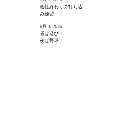
早速秋に向けた自主
⁡会社終わりの打ち込
練
み⁡練習⁡
⁡土日の試合へ向けて⁡
ご利用ありがとうご
8月 4, 2026
⁡皆様ご利用ありがと
ざいました
昼は遊び！
うございます⁡
夜は野球！
都立から下剋上へ
⁡またお待ちしており
秋大会頑張れ！
夜涼しくなってから
ます！
学生の打ち込み！
#雪谷 #都立の星
夏休みは日中を楽し
⁡⁡#野球好きと繋がり
#野球好きと繋がり
く
たい
たい
遊びまくって
#野球好きな人と繋
#ジャイアントキリ
がりたい
ング
夜に自主練！
⁡#フライボール革命
#フルスイング
#レベルスイング
いい時間の使い方
⁡#野球チーム #自主
練 #冬トレ⁡⁡