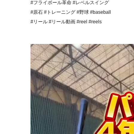
⁡#フライボール革命 #レベルスイング
#原石 #トレーニング #野球 #baseball
#リール #リール動画 #reel #reels⁡